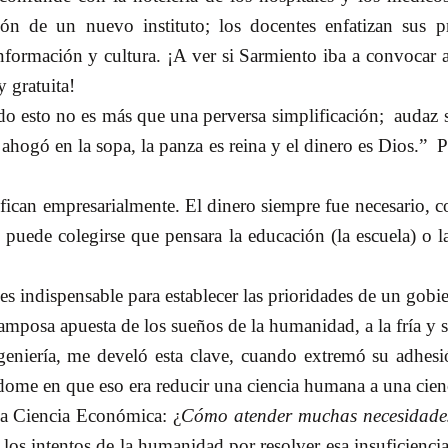
pción de un nuevo instituto; los docentes enfatizan sus
 información y cultura. ¡A ver si Sarmiento iba a convocar
y gratuita!
do esto no es más que una perversa simplificación;
audaz s
ahogó en la sopa, la panza es reina y el dinero es Dios.”
P
tifican empresarialmente. El dinero siempre fue necesario, 
puede colegirse que pensara la educación (la escuela) o l
 es indispensable para establecer las prioridades de un gobie
ramposa apuesta de los sueños de la humanidad, a la fría y s
geniería, me develó esta clave, cuando extremó su adhesi
ándome en que eso era reducir una ciencia humana a una ci
 la Ciencia Económica: ¿
Cómo atender muchas necesidades
e los intentos de la humanidad por resolver esa insuficien