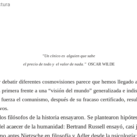
ctura
“Un cínico es
alguien que sabe
el precio de todo y
el valor de nada.”
OSCAR WILDE
 debatir diferentes cosmovisiones parece que hemos llegado al
z primera frente a una “visión del mundo” generalizada e indis
a fuerza el comunismo, después de su fracaso certificado, resu
vos.
 los filósofos de la historia ensayaron. Se plantearon hip
el acaecer de la humanidad: Bertrand Russell ensayó, casi
mo antes Nietzsche en filosofía y Adler desde la psicología;