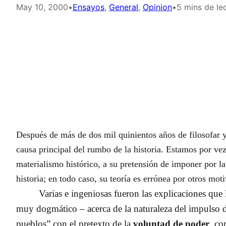
May 10, 2000
•
Ensayos
, 
General
, 
Opinion
•
5 mins de le
Después de más de dos mil quinientos años de filosofar y
causa principal del rumbo de la historia. Estamos por ve
materialismo histórico, a su pretensión de imponer por l
historia; en todo caso, su teoría es errónea por otros moti
Varias e ingeniosas fueron las explicaciones que
muy dogmático – acerca de la naturaleza del impulso d
pueblos” con el pretexto de la
voluntad de poder
, co