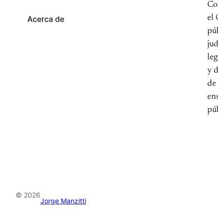
Con
el 
Acerca de
pú
jud
leg
y 
de 
ens
púb
© 2026
Jorge Manzitti