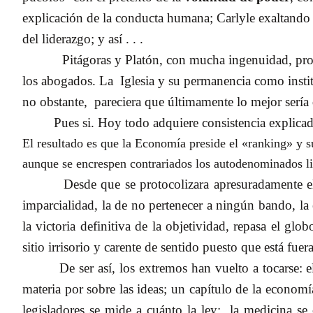
explicación de la conducta humana; Carlyle exaltando
del liderazgo; y así . . .
Pitágoras y Platón, con mucha ingenuidad, prop
los abogados. La
Iglesia y su permanencia como inst
no obstante,
pareciera que últimamente lo mejor sería
Pues si. Hoy todo adquiere consistencia explica
El resultado es que la Economía preside el «ranking» y su
aunque se encrespen contrariados los autodenominados li
Desde que se protocolizara apresuradamente el 
imparcialidad, la de no pertenecer a ningún bando, 
la victoria definitiva de la objetividad, repasa el gl
sitio irrisorio y carente de sentido puesto que está fu
De ser así, los extremos han vuelto a tocarse:
materia por sobre las ideas; un capítulo de la economía,
legisladores se mide a cuánto la ley;
la medicina se 