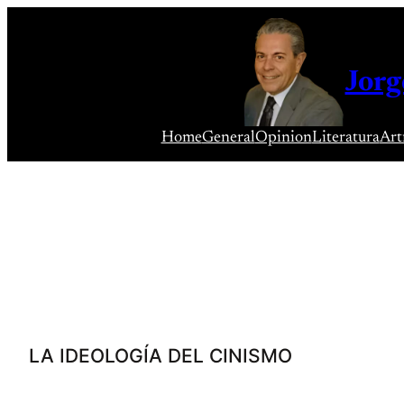
Saltar
al
contenido
Jorg
Home
General
Opinion
Literatura
Art
LA IDEOLOGÍA DEL CINISMO