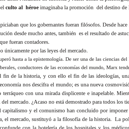
 el
culto al
héroe
imaginaba la promoción
del destino de 
iciaban que los gobernantes fueran filósofos. Desde hace si
itución desde mucho antes, también
es el resultado de astu
 que fueran contadores.
do únicamente por las leyes del mercado.
peró hasta a la epistemología. De ser una de las ciencias del 
berales, conductores de las economías del mundo, Marx tendr
fin de la historia, y con ello el fin de las ideologías, u
la economía nos descifra el mundo; es una nueva cosmovis
obo terráqueo con una mirada displicente e inapelable. Mien
era del mercado. ¿Acaso no está demostrado para todos los t
 el capitalismo y el comunismo han concluido por imponer 
 el mercado, sustituyó a la filosofía de la historia.
La pol
confunde con la hotelería de los hospitales y los médico