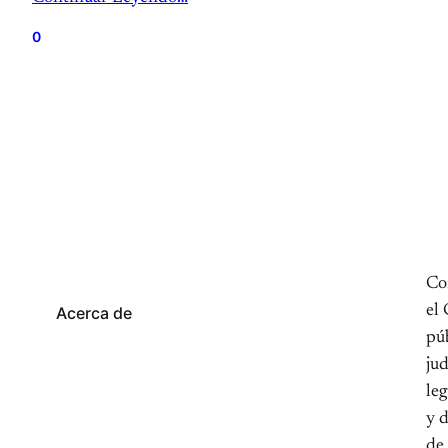
0
Con
el 
Acerca de
pú
jud
leg
y 
de 