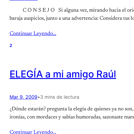
C O N S E J O Si alguna vez, mirando hacia el oriente, 
baraja auspicios, junto a una advertencia: Considera tus 
Continuar Leyendo…
2
ELEGÍA a mi amigo Raúl
Mar 9, 2009
•
3 mins de lectura
¿Dónde estarán? pregunta la elegía de quienes ya no son,
ironías, con mordaces y sabias humoradas, sazonaste nues
Continuar Leyendo…